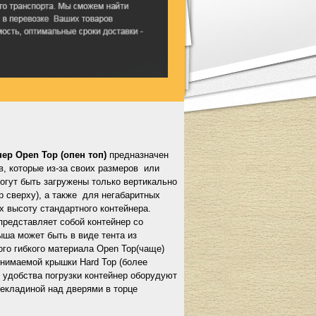
ер Open Top (опен топ)
предназначен
в, которые из-за своих размеров или
огут быть загружены только вертикально
р сверху), а также для негабаритных
 высоту стандартного контейнера.
представляет собой контейнер со
ша может быть в виде тента из
ого гибкого материала Open Top(чаще)
снимаемой крышки Hard Top (более
я удобства погрузки контейнер оборудуют
екладиной над дверями в торце