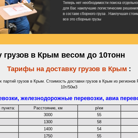
 грузов в Крым весом до 10тонн
Тарифы на доставку грузов в Крым
:
партий грузов в Крым. Стоимость доставки грузов в Крым из регионов 
10т/50м3
евозки
,
железнодорожные перевозки
,
авиа перев
 пункта:
Расстояние, км
р/км
3000
55
1300
58
1400
54
1750
55