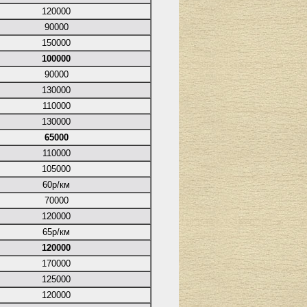
120000
90000
150000
100000
90000
130000
110000
130000
65000
110000
105000
60р/км
70000
120000
65р/км
120000
170000
125000
120000