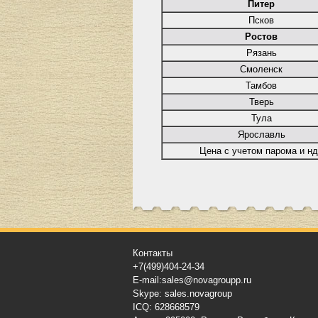
Питер
Псков
Ростов
Рязань
Смоленск
Тамбов
Тверь
Тула
Ярославль
Цена с учетом парома и н
Контакты
+7(499)404-24-34
E-mail:sales@novagroupp.ru
Skype: sales.novagroup
ICQ: 628668579