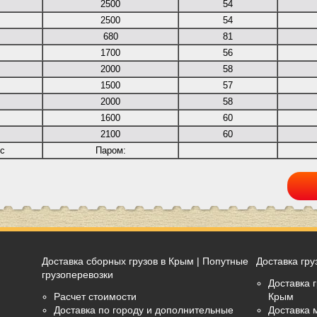
2500
54
2500
54
680
81
1700
56
2000
58
1500
57
2000
58
1600
60
2100
60
дс
Паром:
Доставка сборных грузов в Крым | Попутные
Доставка гру
грузоперевозки
Доставка г
Расчет стоимости
Крым
Доставка по городу и дополнительные
Доставка 