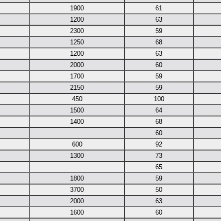
1900
61
1200
63
2300
59
1250
68
1200
63
2000
60
1700
59
2150
59
450
100
1500
64
1400
68
60
600
92
1300
73
65
1800
59
3700
50
2000
63
1600
60