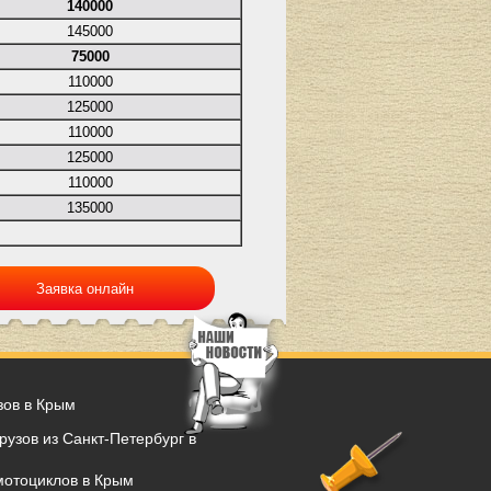
140000
145000
75000
110000
125000
110000
125000
110000
135000
Заявка онлайн
зов в Крым
рузов из Санкт-Петербург в
мотоциклов в Крым