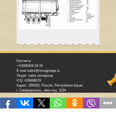
Контакты
+7(499)404-24-34
E-mail:sales@novagroupp.ru
Skype: sales.novagroup
ICQ: 628668579
Адрес: 295000, Россия, Республика Крым,
г. Симферополь, абон.ящ. 1534