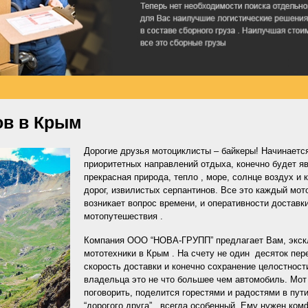
ов в Крым
Дорогие друзья мотоциклисты – байкеры! Начинаетс
приоритетных направлений отдыха, конечно будет я
прекрасная природа, тепло , море, солнце воздух и
дорог, извилистых серпантинов. Все это каждый мот
возникает вопрос времени, и оперативности доставк
мотопутешествия .
Компания ООО “НОВА-ГРУПП” предлагает Вам, экск
мототехники в Крым . На счету не один десяток пер
скорость доставки и конечно сохранение целостност
владельца это не что большее чем автомобиль. Мот 
поговорить, поделится горестями и радостями в пути
“дорогого друга” , всегда особенный. Ему нужен ком