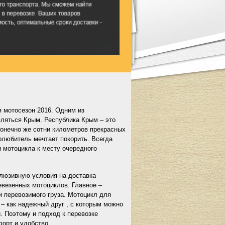
я мотосезон 2016. Одним из
вляться Крым. Республика Крым – это
 конечно же сотни километров прекрасных
олюбитель мечтает покорить. Всегда
и мотоцикла к месту очередного
люзивную условия на доставка
евезенных мотоциклов. Главное –
и перевозимого груза. Мотоцикл для
– как надежный друг , с которым можно
. Поэтому и подход к перевозке
форт и удобство.