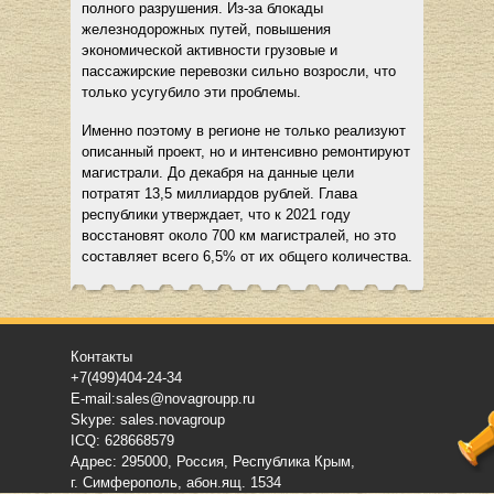
полного разрушения. Из-за блокады
железнодорожных путей, повышения
экономической активности грузовые и
пассажирские перевозки сильно возросли, что
только усугубило эти проблемы.
Именно поэтому в регионе не только реализуют
описанный проект, но и интенсивно ремонтируют
магистрали. До декабря на данные цели
потратят 13,5 миллиардов рублей. Глава
республики утверждает, что к 2021 году
восстановят около 700 км магистралей, но это
составляет всего 6,5% от их общего количества.
Контакты
+7(499)404-24-34
E-mail:sales@novagroupp.ru
Skype: sales.novagroup
ICQ: 628668579
Адрес: 295000, Россия, Республика Крым,
г. Симферополь, абон.ящ. 1534