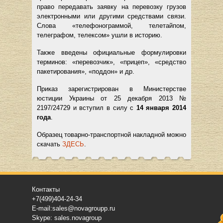
право передавать заявку на перевозку грузов
электронными или другими средствами связи.
Слова «телефонограммой, телетайпом,
телеграфом, телексом» ушли в историю.
Также введены официальные формулировки
терминов: «перевозчик», «прицеп», «средство
пакетирования», «поддон» и др.
Приказ зарегистрирован в Министерстве
юстиции Украины от 25 декабря 2013 №
2197/24729 и вступил в силу с
14 января 2014
года
.
Образец товарно-транспортной накладной можно
скачать
ЗДЕСЬ
.
Контакты
+7(499)404-24-34
E-mail:sales@novagroupp.ru
Skype: sales.novagroup