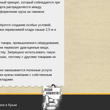
вный принцип, который соблюдается при
порта распределяется между
оформление груза на таможне
ебуется создание особых условий,
ина перевозимой клади свыше 2,5 м и
о товара, промышленного оборудования,
 не перевозят драгоценные вещи,
ству. Запрещено использовать такую
нах, поэтому с другими товарами их
но заказываются полезные услуги:
ыма нужны компании с собственным
складами.
зов в Крым