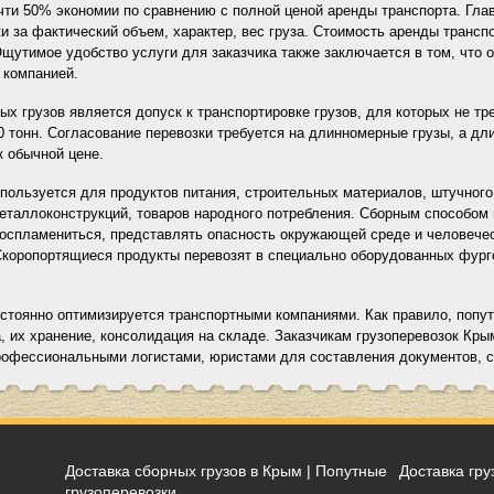
очти 50% экономии по сравнению с полной ценой аренды транспорта. Гла
ки за фактический объем, характер, вес груза. Стоимость аренды транс
щутимое удобство услуги для заказчика также заключается в том, что 
 компанией.
х грузов является допуск к транспортировке грузов, для которых не тр
0 тонн. Согласование перевозки требуется на длинномерные грузы, а дл
к обычной цене.
спользуется для продуктов питания, строительных материалов, штучног
металлоконструкций, товаров народного потребления. Сборным способом
воспламениться, представлять опасность окружающей среде и человече
Скоропортящиеся продукты перевозят в специально оборудованных фурго
стоянно оптимизируется транспортными компаниями. Как правило, попут
а, их хранение, консолидация на складе. Заказчикам грузоперевозок Кр
профессиональными логистами, юристами для составления документов, 
Доставка сборных грузов в Крым | Попутные
Доставка гру
грузоперевозки