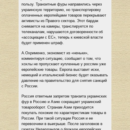
пользу. Транзитные фуры направились через
украинскую территорию, но транспортировку
оплаченных европейцами товаров перекрывают
активисты из Правого сектора. Этот бардак
снимается на камеры, транслируется по
телеканалам, нарушаются договоренности об
«ассоциации с ЕС», теперь к киевской власти
будет применен штраф.
А.Охрименко, экономист из «неньки»,
комментируя ситуацию, сообщает о том, что
хохлы не пропускают купленные у россяин уже
европейские товары. Европа выставит иски,
немецкий и итальянский бизнес будет оказывать
давление на правительство для снятия санкций
с России.
Россия ответным запретом транзита украинских
фур в Россию и Азию сокращает украинский
товарооборот. Странам Азии приходится
покупать похожие по характеристикам товары в
России. При такой ситуации Россия и ее
перевозчики в выигрыше. После заголовков в
газетах Нидерландов о блокаде европейских