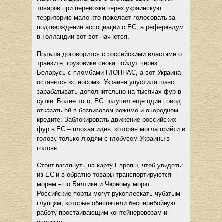
товаров при перевозке через украинскую
территорию мало кто пожелает голосовать за
подтверждение ассоциации с ЕС, а референдум
в Голландии вот-вот начнется.
Польша договорится с российскими властями о
транзите, грузовики снова пойдут через
Беларусь с пломбами ГЛОННАС, а вот Украина
останется «с носом». Украина упустила шанс
зарабатывать дополнительно на тысячах фур в
сутки. Более того, ЕС получил еще один повод
отказать ей в безвизовом режиме и очередном
кредите. Заблокировать движение российских
фур в ЕС – плохая идея, которая могла прийти в
голову только людям с глобусом Украины в
голове.
Стоит взглянуть на карту Европы, чтоб увидеть:
из ЕС и в обратно товары транспортируются
морем – по Балтике и Черному морю.
Российские порты могут рукоплескать чубатым
глупцам, которые обеспечили бесперебойную
работу простаивающим контейнеровозам и
паромам.