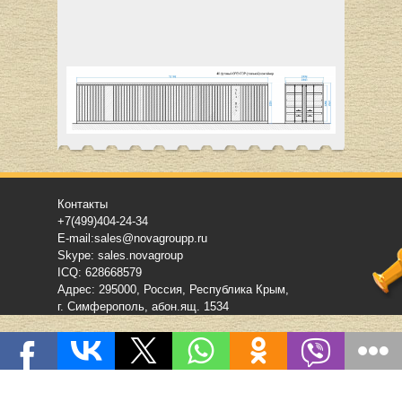
Контакты
+7(499)404-24-34
E-mail:sales@novagroupp.ru
Skype: sales.novagroup
ICQ: 628668579
Адрес: 295000, Россия, Республика Крым,
г. Симферополь, абон.ящ. 1534