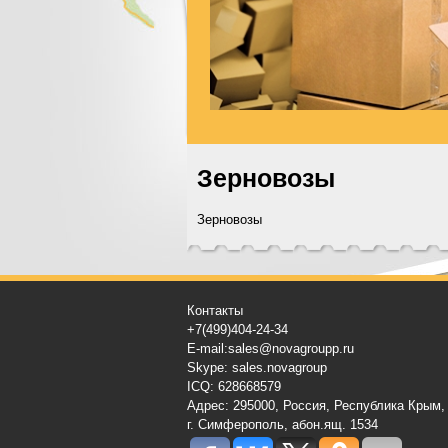
Зерновозы
Зерновозы
Контакты
+7(499)404-24-34
E-mail:sales@novagroupp.ru
Skype: sales.novagroup
ICQ: 628668579
Адрес: 295000, Россия, Республика Крым,
г. Симферополь, абон.ящ. 1534