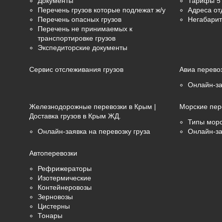
Документы
Тарифы 5 
Перечень грузов которые подлежат ж/у
Адреса от
Перечень опасных грузов
Негабарит
Перечень не принимаемых к
транспортировке грузов
Экспедиторские документы
Сервис отслеживания грузов
Авиа перево
Онлайн-за
Железнодорожные перевозки в Крым |
Морские пер
Доставка грузов в Крым ЖД.
Типы морс
Онлайн-заявка на перевозку груза
Онлайн-за
Автоперевозки
Рефрижераторы
Изотермические
Контейнеровозы
Зерновозы
Цистерны
Тонары